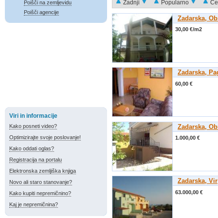
Zadnji
Popularno
Ce
Poišči na zemljevidu
Poišči agencije
Zadarska, Ob
30,00 €/m2
Zadarska, Pa
60,00 €
Viri in informacije
Kako posneti video?
Zadarska, Ob
Optimizirajte svoje poslovanje!
1.000,00 €
Kako oddati oglas?
Registracija na portalu
Elektronska zemljiška knjiga
Zadarska, Vir
Novo ali staro stanovanje?
63.000,00 €
Kako kupiti nepremičnino?
Kaj je nepremičnina?