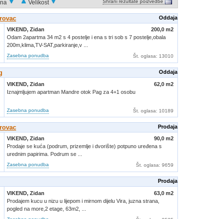
Shrani rezultate poizvedbe
na
Velikost
rovac
Oddaja
VIKEND,
Zidan
200,0 m2
Odam 2apartma 34 m2 s 4 postelje i ena s tri sob s 7 postelje,obala
200m,klima,TV-SAT,parkiranje,v ...
Zasebna ponudba
Št. oglasa
: 13010
g
Oddaja
VIKEND,
Zidan
62,0 m2
Iznajmljujem apartman Mandre otok Pag za 4+1 osobu
Zasebna ponudba
Št. oglasa
: 10189
rovac
Prodaja
VIKEND,
Zidan
90,0 m2
Prodaje se kuća (podrum, prizemlje i dvorište) potpuno uređena s
urednim papirima. Podrum se ...
Zasebna ponudba
Št. oglasa
: 9659
Prodaja
VIKEND,
Zidan
63,0 m2
Prodajem kucu u nizu u lijepom i mirnom dijelu Vira, juzna strana,
pogled na more,2 etage, 63m2, ...