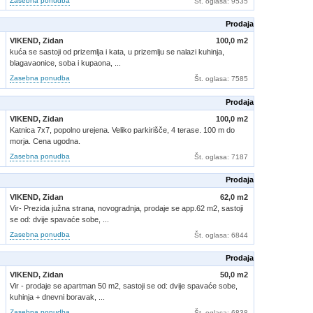
Zasebna ponudba
Št. oglasa
: 9535
Prodaja
VIKEND,
Zidan
100,0 m2
kuća se sastoji od prizemlja i kata, u prizemlju se nalazi kuhinja,
blagavaonice, soba i kupaona, ...
Zasebna ponudba
Št. oglasa
: 7585
Prodaja
VIKEND,
Zidan
100,0 m2
Katnica 7x7, popolno urejena. Veliko parkirišče, 4 terase. 100 m do
morja. Cena ugodna.
Zasebna ponudba
Št. oglasa
: 7187
Prodaja
VIKEND,
Zidan
62,0 m2
Vir- Prezida južna strana, novogradnja, prodaje se app.62 m2, sastoji
se od: dvije spavaće sobe, ...
Zasebna ponudba
Št. oglasa
: 6844
Prodaja
VIKEND,
Zidan
50,0 m2
Vir - prodaje se apartman 50 m2, sastoji se od: dvije spavaće sobe,
kuhinja + dnevni boravak, ...
Zasebna ponudba
Št. oglasa
: 6838