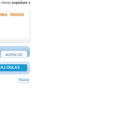
ga mesta
soglašate s
liano
Deutsch
AGENCIJE
Nazaj