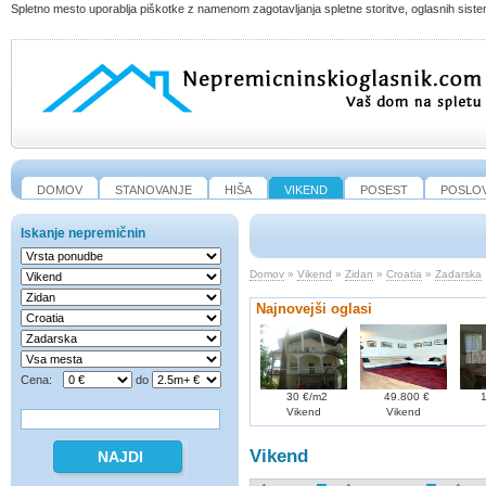
Spletno mesto uporablja piškotke z namenom zagotavljanja spletne storitve, oglasnih sistem
DOMOV
STANOVANJE
HIŠA
VIKEND
POSEST
POSLO
Iskanje nepremičnin
Domov
»
Vikend
»
Zidan
»
Croatia
»
Zadarska
Najnovejši oglasi
Cena:
do
30 €/m2
49.800 €
1
Vikend
Vikend
Vikend