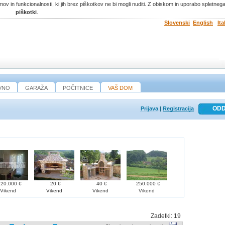
ov in funkcionalnosti, ki jih brez piškotkov ne bi mogli nuditi. Z obiskom in uporabo spletne
piškotki
.
Slovenski
English
Ita
VNO
GARAŽA
POČITNICE
VAŠ DOM
Prijava
|
Registracija
20.000 €
20 €
40 €
250.000 €
Vikend
Vikend
Vikend
Vikend
Zadetki:
19