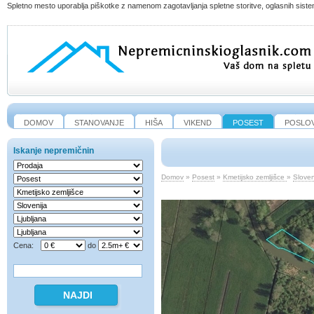
Spletno mesto uporablja piškotke z namenom zagotavljanja spletne storitve, oglasnih sistem
DOMOV
STANOVANJE
HIŠA
VIKEND
POSEST
POSLO
Iskanje nepremičnin
Domov
»
Posest
»
Kmetijsko zemljišce
»
Sloven
Cena:
do