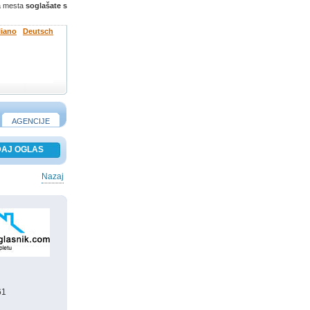
ga mesta
soglašate s
liano
Deutsch
AGENCIJE
Nazaj
61