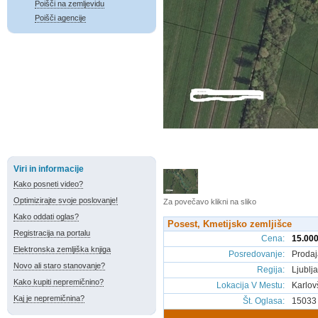
Poišči na zemljevidu
Poišči agencije
Viri in informacije
Kako posneti video?
Optimizirajte svoje poslovanje!
Za povečavo klikni na sliko
Kako oddati oglas?
Posest, Kmetijsko zemljišce
Registracija na portalu
Cena
:
15.000
Elektronska zemljiška knjiga
Posredovanje
:
Prodaj
Novo ali staro stanovanje?
Regija
:
Ljublj
Kako kupiti nepremičnino?
Lokacija V Mestu
:
Karlov
Kaj je nepremičnina?
Št. Oglasa
:
15033