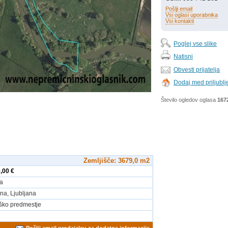
Pošlji email
Vsi oglasi uporabnika
Vsi kontakti
Poglej vse slike
Natisni
Obvesti prijatelja
Dodaj med priljubl
Število ogledov oglasa
167
Zemljišče: 3679,0 m2
,00 €
a
ana, Ljubljana
ško predmestje
Pošlji email prodajalcu za dodatne informacije