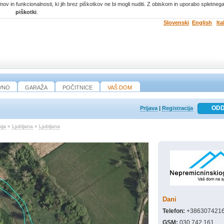
ov in funkcionalnosti, ki jih brez piškotkov ne bi mogli nuditi. Z obiskom in uporabo spletne
piškotki
.
Slovenski
English
Ita
VNO
GARAŽA
POČITNICE
VAŠ DOM
Prijava
|
Registracija
ija
»
Ljubljana
»
Ljubljana
Dani
Telefon:
+386307421
GSM:
030 742 161