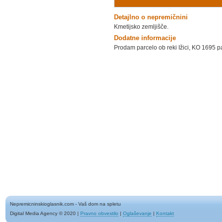
Detajlno o nepremičnini
Kmetijsko zemljišče.
Dodatne informacije
Prodam parcelo ob reki Ižici, KO 1695 
Nepremicninskioglasnik.com - Vaš dom na spletu
Digital Media Agency © 2020
|
Pravno obvestilo
|
Oglaševanje
|
Kontakt