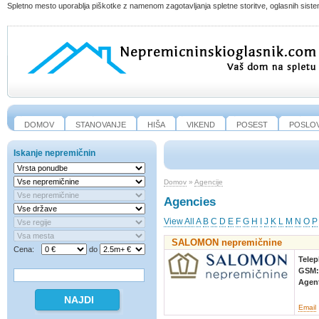
Spletno mesto uporablja piškotke z namenom zagotavljanja spletne storitve, oglasnih sistem
DOMOV
STANOVANJE
HIŠA
VIKEND
POSEST
POSLO
Iskanje nepremičnin
Domov
»
Agencije
Agencies
View All
A
B
C
D
E
F
G
H
I
J
K
L
M
N
O
P
SALOMON nepremičnine
Cena:
do
Tele
GSM
Agen
Email