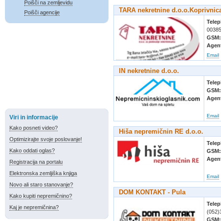
Poišči na zemljevidu
TARA nekretnine d.o.o.Koprivnica
Poišči agencije
Tele
0038
GSM
Agen
Email
IN nekretnine d.o.o.
Tele
GSM
Agen
Email
Viri in informacije
Kako posneti video?
Hiša nepremičnin RE d.o.o.
Optimizirajte svoje poslovanje!
Tele
Kako oddati oglas?
GSM
Agen
Registracija na portalu
Elektronska zemljiška knjiga
Email
Novo ali staro stanovanje?
DOM KONTAKT - Pula
Kako kupiti nepremičnino?
Tele
Kaj je nepremičnina?
(052)
GSM