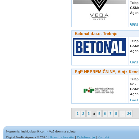
Tele
GSM
Agen
Email
Betonal d.o.o. Trebnje
Tele
GSM
Agen
Email
PgP NEPREMIČNINE, Alojz Kenda
Tele
625
GSM
Agen
Email
1
2
3
5
6
7
8
...
24
4
Nepremicninskioglasnik.com - Vaš dom na spletu
Digital Media Agency © 2020
|
Pravno obvestilo
|
Oglaševanje
|
Kontakt