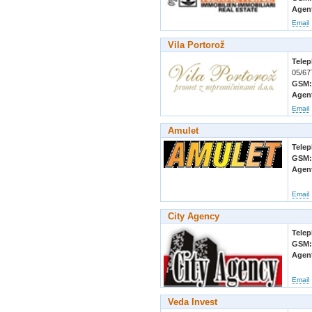
Agen
Email
Vila Portorož
Tele
05/67
GSM
Agen
Email
Amulet
Tele
GSM
Agen
Email
City Agency
Tele
GSM
Agen
Email
Veda Invest