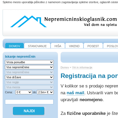
Spletno mesto uporablja piškotke z namenom zagotavljanja spletne storitve, oglasnih sistem
DOMOV
STANOVANJE
HIŠA
VIKEND
POSEST
POSLO
Iskanje nepremičnin
Domov
»
Viri in informacije
Registracija na por
V kolikor se s prodajo nepre
na
naš mail
. Ustvarili vam b
Cena:
do
upravljali
neomejeno
.
Za
fizične uporabnike
je šte