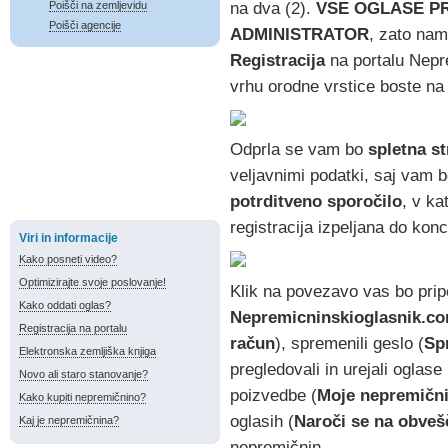
na dva (2).
VSE OGLASE P
Poišči na zemljevidu
Poišči agencije
ADMINISTRATOR
, zato nam
Registracija
na portalu Nepr
vrhu orodne vrstice boste n
Odprla se vam bo
spletna s
veljavnimi podatki, saj vam 
potrditveno sporočilo
, v k
registracija izpeljana do konc
Viri in informacije
Kako posneti video?
Optimizirajte svoje poslovanje!
Klik na povezavo vas bo prip
Kako oddati oglas?
Nepremicninskioglasnik.c
Registracija na portalu
račun
), spremenili geslo (
Sp
Elektronska zemljiška knjiga
pregledovali in urejali oglase 
Novo ali staro stanovanje?
poizvedbe (
Moje nepremičn
Kako kupiti nepremičnino?
oglasih (
Naroči se na obveš
Kaj je nepremičnina?
nepremičnin.