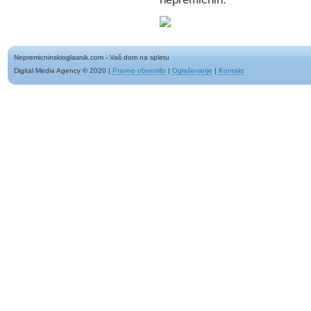
Nepremicninskioglasnik.com - Vaš dom na spletu
Digital Media Agency © 2020
|
Pravno obvestilo
|
Oglaševanje
|
Kontakt