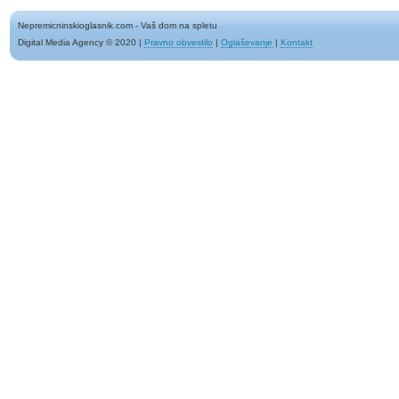
Nepremicninskioglasnik.com - Vaš dom na spletu
Digital Media Agency © 2020
|
Pravno obvestilo
|
Oglaševanje
|
Kontakt