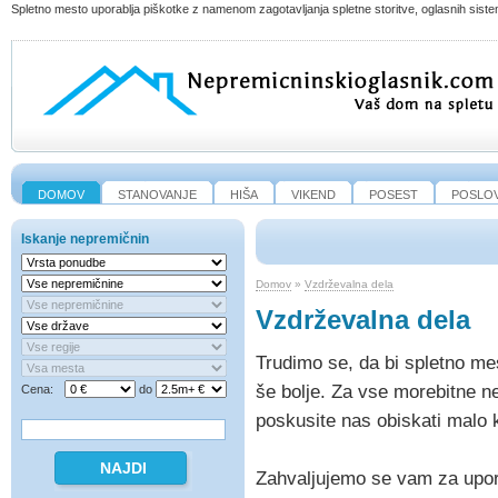
Spletno mesto uporablja piškotke z namenom zagotavljanja spletne storitve, oglasnih sistem
DOMOV
STANOVANJE
HIŠA
VIKEND
POSEST
POSLO
Iskanje nepremičnin
Domov
»
Vzdrževalna dela
Vzdrževalna dela
Trudimo se, da bi spletno me
še bolje. Za vse morebitne 
Cena:
do
poskusite nas obiskati malo 
Zahvaljujemo se vam za upor