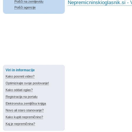
Nepremicninskioglasnik.si - 
Poišči na zemljevidu
Poišči agencije
Viri in informacije
Kako posneti video?
Optimizirajte svoje poslovanje!
Kako oddati oglas?
Registracija na portalu
Elektronska zemljiška knjiga
Novo ali staro stanovanje?
Kako kupiti nepremičnino?
Kaj je nepremičnina?