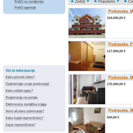
Zadnji
Popularno
Ce
Poišči na zemljevidu
Poišči agencije
Podravska, M
154.000,00 €
Podravska, P
117.000,00 €
Viri in informacije
Kako posneti video?
Podravska, M
Optimizirajte svoje poslovanje!
175.000,00 €
Kako oddati oglas?
Registracija na portalu
Elektronska zemljiška knjiga
Podravska, M
Novo ali staro stanovanje?
500,00 €
Kako kupiti nepremičnino?
Kaj je nepremičnina?