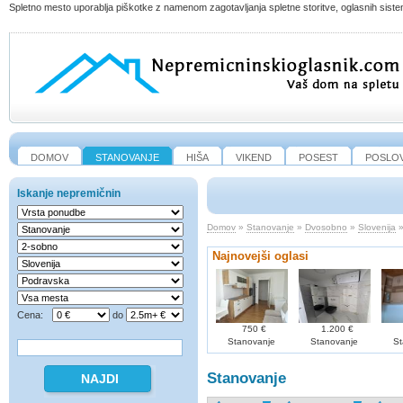
Spletno mesto uporablja piškotke z namenom zagotavljanja spletne storitve, oglasnih sistem
DOMOV
STANOVANJE
HIŠA
VIKEND
POSEST
POSLO
Iskanje nepremičnin
Domov
»
Stanovanje
»
Dvosobno
»
Slovenija
Najnovejši oglasi
Cena:
do
750 €
1.200 €
Stanovanje
Stanovanje
St
Stanovanje