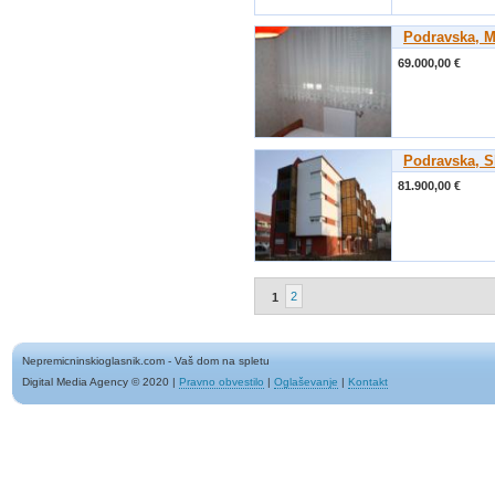
Podravska, M
69.000,00 €
Podravska, S
81.900,00 €
2
1
Nepremicninskioglasnik.com - Vaš dom na spletu
Digital Media Agency © 2020
|
Pravno obvestilo
|
Oglaševanje
|
Kontakt