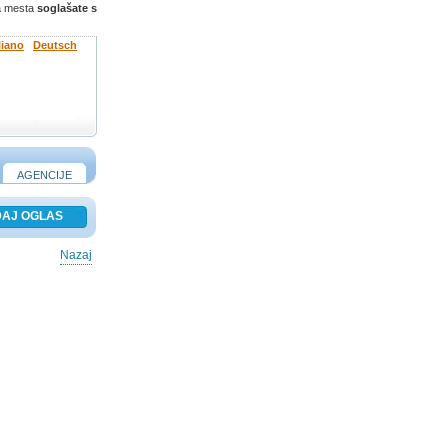
ga mesta
soglašate s
liano
Deutsch
AGENCIJE
Nazaj