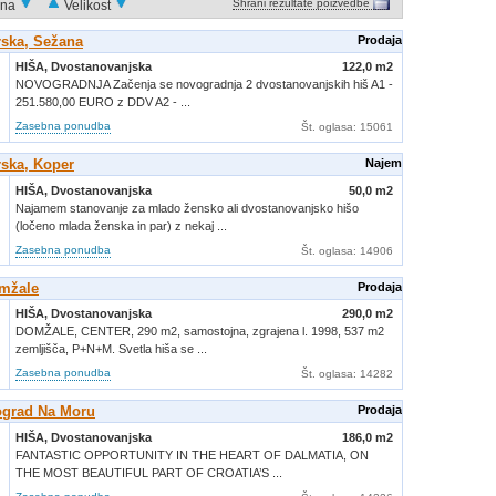
Shrani rezultate poizvedbe
na
Velikost
ska, Sežana
Prodaja
HIŠA,
Dvostanovanjska
122,0 m2
NOVOGRADNJA Začenja se novogradnja 2 dvostanovanjskih hiš A1 -
251.580,00 EURO z DDV A2 - ...
Zasebna ponudba
Št. oglasa
: 15061
ska, Koper
Najem
HIŠA,
Dvostanovanjska
50,0 m2
Najamem stanovanje za mlado žensko ali dvostanovanjsko hišo
(ločeno mlada ženska in par) z nekaj ...
Zasebna ponudba
Št. oglasa
: 14906
omžale
Prodaja
HIŠA,
Dvostanovanjska
290,0 m2
DOMŽALE, CENTER, 290 m2, samostojna, zgrajena l. 1998, 537 m2
zemljišča, P+N+M. Svetla hiša se ...
Zasebna ponudba
Št. oglasa
: 14282
ograd Na Moru
Prodaja
HIŠA,
Dvostanovanjska
186,0 m2
FANTASTIC OPPORTUNITY IN THE HEART OF DALMATIA, ON
THE MOST BEAUTIFUL PART OF CROATIA’S ...