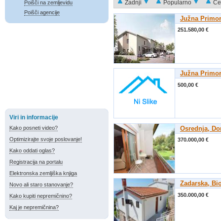
Zadnji
Popularno
Ce
Poišči na zemljevidu
Poišči agencije
Južna Primor
251.580,00 €
Južna Primor
500,00 €
Viri in informacije
Kako posneti video?
Osrednja, D
Optimizirajte svoje poslovanje!
370.000,00 €
Kako oddati oglas?
Registracija na portalu
Elektronska zemljiška knjiga
Zadarska, Bi
Novo ali staro stanovanje?
350.000,00 €
Kako kupiti nepremičnino?
Kaj je nepremičnina?