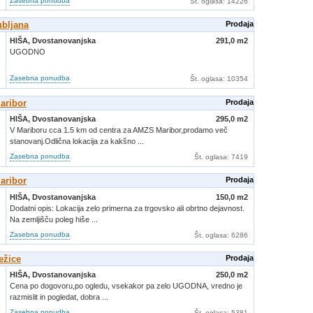
Zasebna ponudba
Št. oglasa
: 14226
ubljana
Prodaja
HIŠA,
Dvostanovanjska
291,0 m2
UGODNO
Zasebna ponudba
Št. oglasa
: 10354
aribor
Prodaja
HIŠA,
Dvostanovanjska
295,0 m2
V Mariboru cca 1.5 km od centra za AMZS Maribor,prodamo več
stanovanj.Odlična lokacija za kakšno ...
Zasebna ponudba
Št. oglasa
: 7419
aribor
Prodaja
HIŠA,
Dvostanovanjska
150,0 m2
Dodatni opis: Lokacija zelo primerna za trgovsko ali obrtno dejavnost.
Na zemljišču poleg hiše ...
Zasebna ponudba
Št. oglasa
: 6286
ežice
Prodaja
HIŠA,
Dvostanovanjska
250,0 m2
Cena po dogovoru,po ogledu, vsekakor pa zelo UGODNA, vredno je
razmislit in pogledat, dobra ...
Zasebna ponudba
Št. oglasa
: 5381