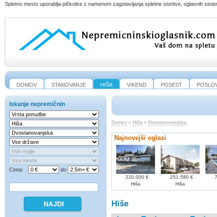
Spletno mesto uporablja piškotke z namenom zagotavljanja spletne storitve, oglasnih sistem
DOMOV
STANOVANJE
HIŠA
VIKEND
POSEST
POSLO
Iskanje nepremičnin
Domov
»
Hiša
»
Dvostanovanjska
Najnovejši oglasi
Cena:
do
220.000 €
251.580 €
7
Hiša
Hiša
Hiše