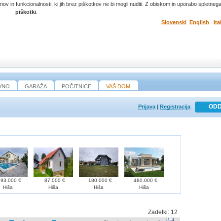
ov in funkcionalnosti, ki jih brez piškotkov ne bi mogli nuditi. Z obiskom in uporabo spletne
piškotki
.
Slovenski
English
Ita
VNO
GARAŽA
POČITNICE
VAŠ DOM
Prijava
|
Registracija
93.000 €
87.000 €
180.000 €
480.000 €
Hiša
Hiša
Hiša
Hiša
Zadetki:
12