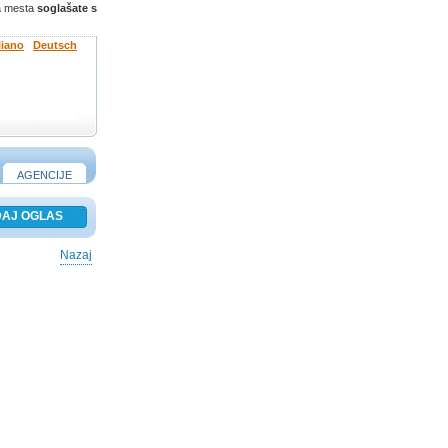
ga mesta
soglašate s
liano
Deutsch
AGENCIJE
Nazaj