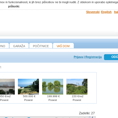
ov in funkcionalnosti, ki jih brez piškotkov ne bi mogli nuditi. Z obiskom in uporabo spletne
piškotki
.
Slovenski
English
Ita
VNO
GARAŽA
POČITNICE
VAŠ DOM
Prijava
|
Registracija
ka
50 €/m2
500.000 €
199.999 €
220 €/m2
Posest
Posest
Posest
Posest
Zadetki:
27