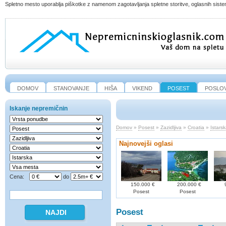
Spletno mesto uporablja piškotke z namenom zagotavljanja spletne storitve, oglasnih sistem
DOMOV
STANOVANJE
HIŠA
VIKEND
POSEST
POSLO
Iskanje nepremičnin
Domov
»
Posest
»
Zazidljiva
»
Croatia
»
Istars
Najnovejši oglasi
Cena:
do
150.000 €
200.000 €
9
Posest
Posest
Posest