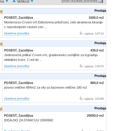
Shrani rezultate poizvedbe
na
Velikost
ag
Prodaja
POSEST,
Zazidljiva
1600,0 m2
Monterosso-Crveni vrh.Edinstvena priložnost, zelo atraktivna lokacija-
z neprekinjenim rastom cen ...
Zasebna ponudba
Št. oglasa
: 14714
ag
Prodaja
POSEST,
Zazidljiva
430,0 m2
Jedinstvena prilika! Crveni vrh, građevinsko zemljište za izgradnju
obiteljske kuće, 1 red do ...
Zasebna ponudba
Št. oglasa
: 13670
Prodaja
POSEST,
Zazidljiva
884,0 m2
posest veličine 884m2 za vilu sa bazenom veličine 180 m2
Zasebna ponudba
Št. oglasa
: 10198
et
Prodaja
POSEST,
Zazidljiva
20000,0 m2
IDEALNO ZA STANCIJU 20000M2