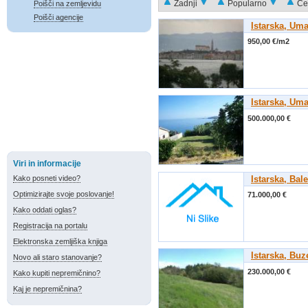
Zadnji
Popularno
Ce
Poišči na zemljevidu
Poišči agencije
Istarska, Um
950,00 €/m2
Istarska, Um
500.000,00 €
Viri in informacije
Kako posneti video?
Istarska, Bale
Optimizirajte svoje poslovanje!
71.000,00 €
Kako oddati oglas?
Registracija na portalu
Elektronska zemljiška knjiga
Istarska, Buz
Novo ali staro stanovanje?
230.000,00 €
Kako kupiti nepremičnino?
Kaj je nepremičnina?