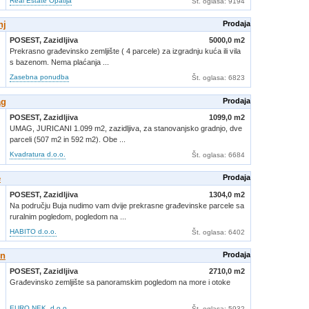
Real Estate Opatija
Št. oglasa
: 9194
nj
Prodaja
POSEST,
Zazidljiva
5000,0 m2
Prekrasno građevinsko zemljište ( 4 parcele) za izgradnju kuća ili vila
s bazenom. Nema plaćanja ...
Zasebna ponudba
Št. oglasa
: 6823
ag
Prodaja
POSEST,
Zazidljiva
1099,0 m2
UMAG, JURICANI 1.099 m2, zazidljiva, za stanovanjsko gradnjo, dve
parceli (507 m2 in 592 m2). Obe ...
Kvadratura d.o.o.
Št. oglasa
: 6684
e
Prodaja
POSEST,
Zazidljiva
1304,0 m2
Na području Buja nudimo vam dvije prekrasne građevinske parcele sa
ruralnim pogledom, pogledom na ...
HABITO d.o.o.
Št. oglasa
: 6402
in
Prodaja
POSEST,
Zazidljiva
2710,0 m2
Građevinsko zemljište sa panoramskim pogledom na more i otoke
EURO NEK. d.o.o.
Št. oglasa
: 5932