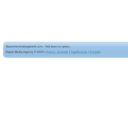
Nepremicninskioglasnik.com - Vaš dom na spletu
Digital Media Agency © 2020
|
Pravno obvestilo
|
Oglaševanje
|
Kontakt