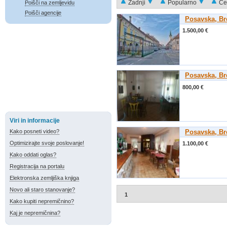
Zadnji
Popularno
Ce
Poišči na zemljevidu
Poišči agencije
Posavska, Br
1.500,00 €
Posavska, Br
800,00 €
Viri in informacije
Kako posneti video?
Posavska, Br
Optimizirajte svoje poslovanje!
1.100,00 €
Kako oddati oglas?
Registracija na portalu
Elektronska zemljiška knjiga
Novo ali staro stanovanje?
1
Kako kupiti nepremičnino?
Kaj je nepremičnina?