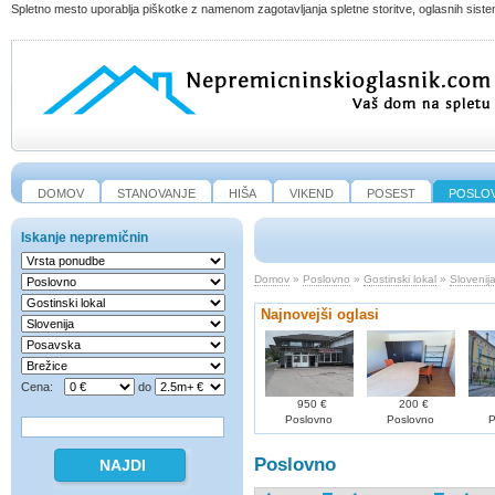
Spletno mesto uporablja piškotke z namenom zagotavljanja spletne storitve, oglasnih sistem
DOMOV
STANOVANJE
HIŠA
VIKEND
POSEST
POSLO
Iskanje nepremičnin
Domov
»
Poslovno
»
Gostinski lokal
»
Slovenij
Najnovejši oglasi
Cena:
do
950 €
200 €
Poslovno
Poslovno
P
Poslovno