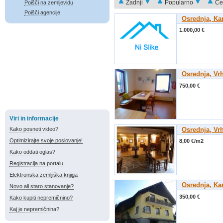
Zadnji
Popularno
Ce
Poišči na zemljevidu
Poišči agencije
Osrednja, K
1.000,00 €
Osrednja, Vr
750,00 €
Viri in informacije
Kako posneti video?
Osrednja, Vr
Optimizirajte svoje poslovanje!
8,00 €/m2
Kako oddati oglas?
Registracija na portalu
Elektronska zemljiška knjiga
Osrednja, K
Novo ali staro stanovanje?
350,00 €
Kako kupiti nepremičnino?
Kaj je nepremičnina?