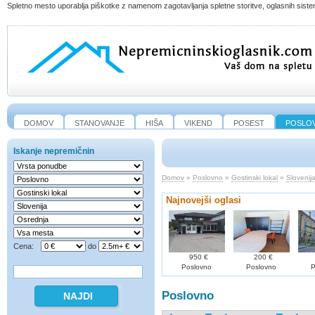
Spletno mesto uporablja piškotke z namenom zagotavljanja spletne storitve, oglasnih sistem
DOMOV
STANOVANJE
HIŠA
VIKEND
POSEST
POSLO
Iskanje nepremičnin
Domov
»
Poslovno
»
Gostinski lokal
»
Slovenij
Najnovejši oglasi
Cena:
do
950 €
200 €
Poslovno
Poslovno
P
Poslovno