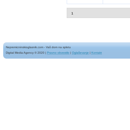
1
Nepremicninskioglasnik.com - Vaš dom na spletu
Digital Media Agency © 2020
|
Pravno obvestilo
|
Oglaševanje
|
Kontakt