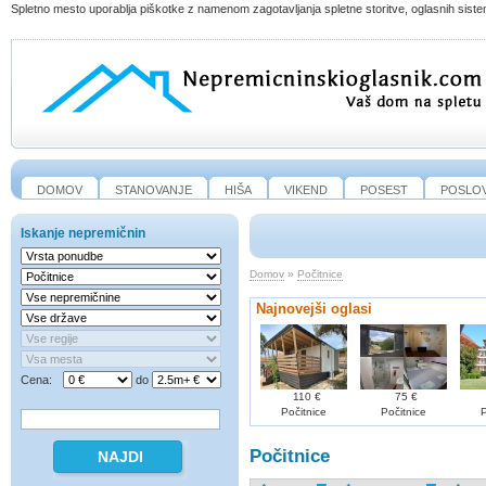
Spletno mesto uporablja piškotke z namenom zagotavljanja spletne storitve, oglasnih sistem
DOMOV
STANOVANJE
HIŠA
VIKEND
POSEST
POSLO
Iskanje nepremičnin
Domov
»
Počitnice
Najnovejši oglasi
Cena:
do
110 €
75 €
Počitnice
Počitnice
P
Počitnice