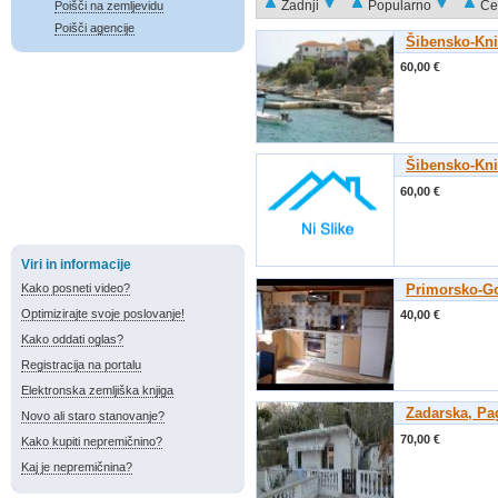
Zadnji
Popularno
Ce
Poišči na zemljevidu
Poišči agencije
Šibensko-Kni
60,00 €
Šibensko-Kni
60,00 €
Viri in informacije
Kako posneti video?
Primorsko-G
Optimizirajte svoje poslovanje!
40,00 €
Kako oddati oglas?
Registracija na portalu
Elektronska zemljiška knjiga
Zadarska, Pa
Novo ali staro stanovanje?
70,00 €
Kako kupiti nepremičnino?
Kaj je nepremičnina?