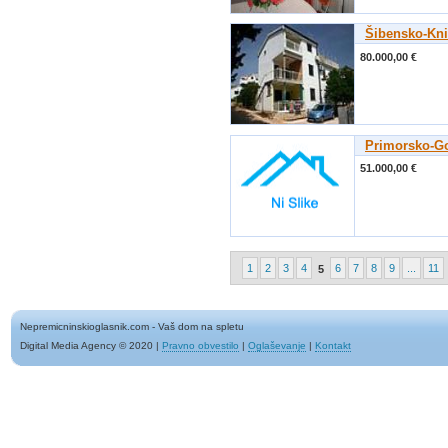
Šibensko-Kni
80.000,00 €
Primorsko-Go
51.000,00 €
1
2
3
4
6
7
8
9
...
11
5
Nepremicninskioglasnik.com - Vaš dom na spletu
Digital Media Agency © 2020
|
Pravno obvestilo
|
Oglaševanje
|
Kontakt