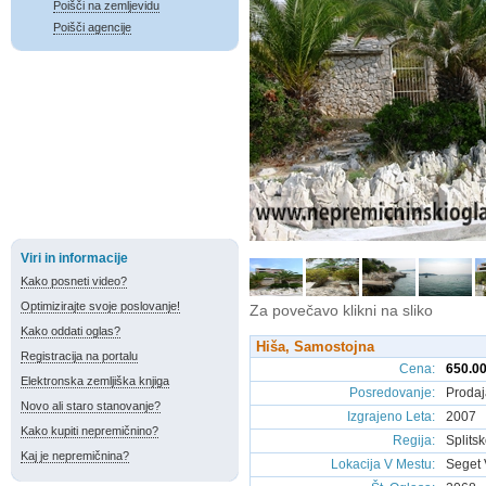
Poišči na zemljevidu
Poišči agencije
Viri in informacije
Kako posneti video?
Optimizirajte svoje poslovanje!
Za povečavo klikni na sliko
Kako oddati oglas?
Hiša, Samostojna
Registracija na portalu
Cena
:
650.00
Elektronska zemljiška knjiga
Posredovanje
:
Prodaj
Novo ali staro stanovanje?
Izgrajeno Leta
:
2007
Kako kupiti nepremičnino?
Regija
:
Splits
Kaj je nepremičnina?
Lokacija V Mestu
:
Seget 