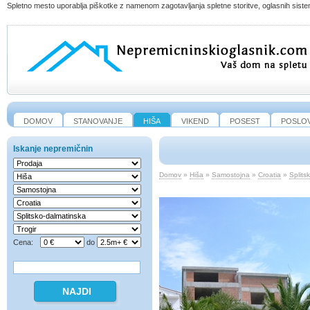
Spletno mesto uporablja piškotke z namenom zagotavljanja spletne storitve, oglasnih sistem
DOMOV
STANOVANJE
HIŠA
VIKEND
POSEST
POSLO
Iskanje nepremičnin
Domov
»
Hiša
»
Samostojna
»
Croatia
»
Splits
Cena:
do