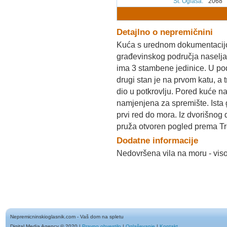
Št. Oglasa
:
2068
Detajlno o nepremičnini
Kuća s urednom dokumentacijo
građevinskog područja naselja
ima 3 stambene jedinice. U pod
drugi stan je na prvom katu, a t
dio u potkrovlju. Pored kuće n
namjenjena za spremište. Ista 
prvi red do mora. Iz dvorišnog 
pruža otvoren pogled prema Tro
Dodatne informacije
Nedovršena vila na moru - viso
Nepremicninskioglasnik.com - Vaš dom na spletu
Digital Media Agency © 2020
|
Pravno obvestilo
|
Oglaševanje
|
Kontakt