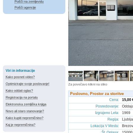
Poišči na zemljevidu
Poišči agencije
Viri in informacije
Kako posneti video?
Optimizirajte svoje poslovanje!
Za povečavo klikni na sliko
Kako oddati oglas?
Poslovno, Prostor za storitve
Registracija na portalu
Cena
:
15,00
Elektronska zemljiška knjiga
Posredovanje
:
Oddaj
Novo ali staro stanovanje?
Izgrajeno Leta
:
1969
Kako kupiti nepremičnino?
Regija
:
Ljublj
Kaj je nepremičnina?
Lokacija V Mestu
:
Brezovi
Št. Oglasa
:
15000