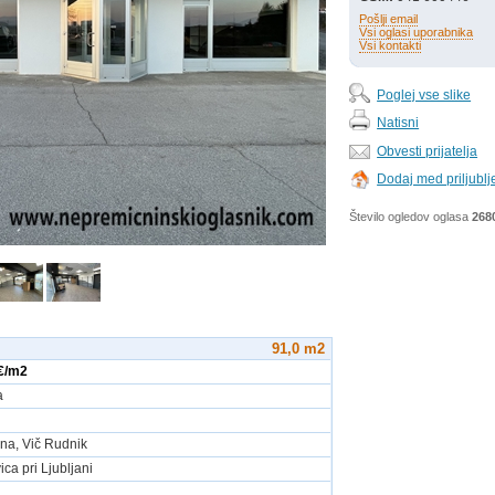
Pošlji email
Vsi oglasi uporabnika
Vsi kontakti
Poglej vse slike
Natisni
Obvesti prijatelja
Dodaj med priljubl
Število ogledov oglasa
268
91,0 m2
 €/m2
a
ana, Vič Rudnik
ca pri Ljubljani