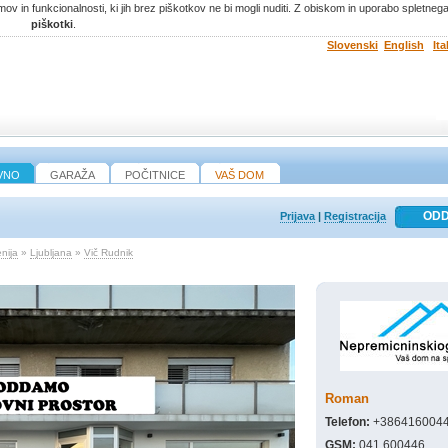
ov in funkcionalnosti, ki jih brez piškotkov ne bi mogli nuditi. Z obiskom in uporabo spletne
piškotki
.
Slovenski
English
Ita
VNO
GARAŽA
POČITNICE
VAŠ DOM
Prijava
|
Registracija
nija
»
Ljubljana
»
Vič Rudnik
Roman
Telefon:
+386416004
GSM:
041 600446