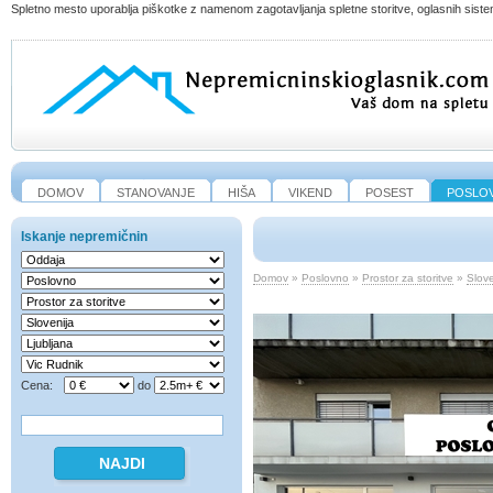
Spletno mesto uporablja piškotke z namenom zagotavljanja spletne storitve, oglasnih sistem
DOMOV
STANOVANJE
HIŠA
VIKEND
POSEST
POSLO
Iskanje nepremičnin
Domov
»
Poslovno
»
Prostor za storitve
»
Slove
Cena:
do