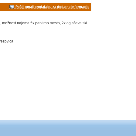
Pošlji email prodajalcu za dodatne informacije
, možnost najema 5x parkirno mesto, 2x oglaševalski
rezovica.