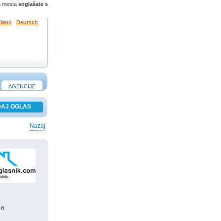
ga mesta
soglašate s
liano
Deutsch
AGENCIJE
Nazaj
46