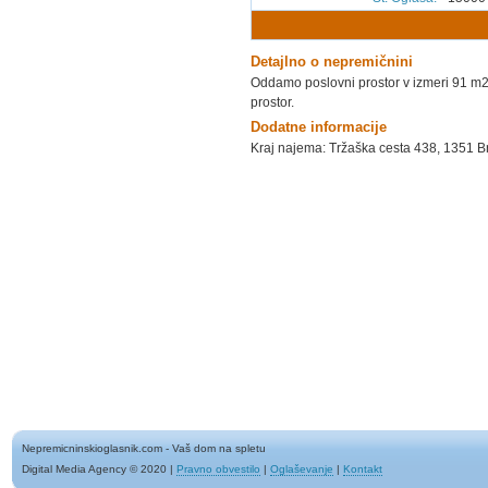
Detajlno o nepremičnini
Oddamo poslovni prostor v izmeri 91 m2
prostor.
Dodatne informacije
Kraj najema: Tržaška cesta 438, 1351 B
Nepremicninskioglasnik.com - Vaš dom na spletu
Digital Media Agency © 2020
|
Pravno obvestilo
|
Oglaševanje
|
Kontakt