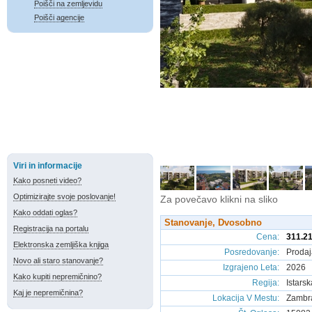
Poišči na zemljevidu
Poišči agencije
Viri in informacije
Kako posneti video?
Optimizirajte svoje poslovanje!
Za povečavo klikni na sliko
Kako oddati oglas?
Stanovanje, Dvosobno
Registracija na portalu
Cena
:
311.21
Elektronska zemljiška knjiga
Posredovanje
:
Prodaj
Novo ali staro stanovanje?
Izgrajeno Leta
:
2026
Kako kupiti nepremičnino?
Regija
:
Istars
Kaj je nepremičnina?
Lokacija V Mestu
:
Zambra