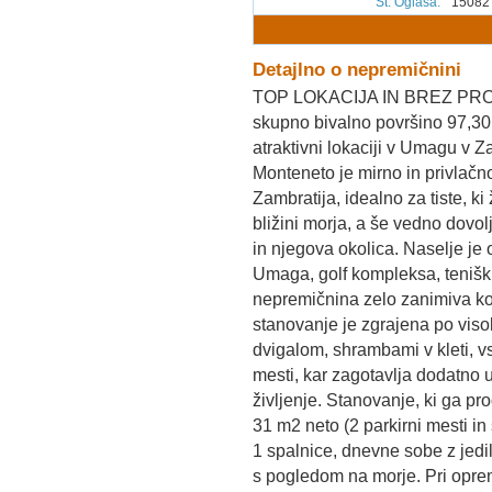
Št. Oglasa
:
15082
Detajlno o nepremičnini
TOP LOKACIJA IN BREZ PROVI
skupno bivalno površino 97,30
atraktivni lokaciji v Umagu v Z
Monteneto je mirno in privlač
Zambratija, idealno za tiste, ki 
bližini morja, a še vedno dovol
in njegova okolica. Naselje je
Umaga, golf kompleksa, teniških
nepremičnina zelo zanimiva kot
stanovanje je zgrajena po viso
dvigalom, shrambami v kleti, v
mesti, kar zagotavlja dodatno 
življenje. Stanovanje, ki ga p
31 m2 neto (2 parkirni mesti i
1 spalnice, dnevne sobe z jedil
s pogledom na morje. Pri opr