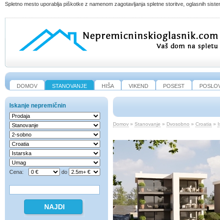
Spletno mesto uporablja piškotke z namenom zagotavljanja spletne storitve, oglasnih sistem
DOMOV
STANOVANJE
HIŠA
VIKEND
POSEST
POSLO
Iskanje nepremičnin
Domov
»
Stanovanje
»
Dvosobno
»
Croatia
»
I
Cena:
do