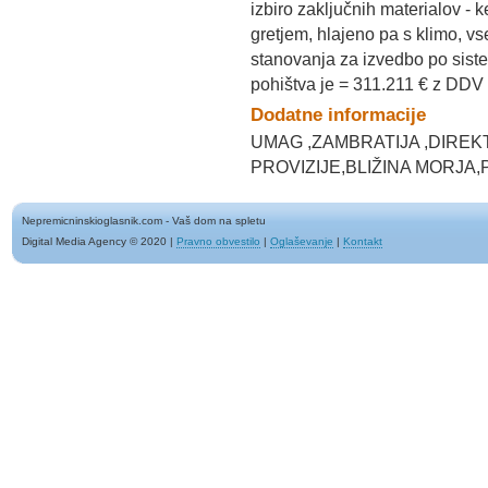
izbiro zaključnih materialov -
gretjem, hlajeno pa s klimo, v
stanovanja za izvedbo po sist
pohištva je = 311.211 € z DDV
Dodatne informacije
UMAG ,ZAMBRATIJA ,DIREK
PROVIZIJE,BLIŽINA MORJA
Nepremicninskioglasnik.com - Vaš dom na spletu
Digital Media Agency © 2020
|
Pravno obvestilo
|
Oglaševanje
|
Kontakt