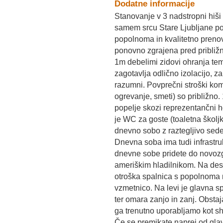
Dodatne informacije
Stanovanje v 3 nadstropni hiši iz
samem srcu Stare Ljubljane pol
popolnoma in kvalitetno prenov
ponovno zgrajena pred približno
1m debelimi zidovi ohranja tem
zagotavlja odlično izolacijo, z
razumni. Povprečni stroški komu
ogrevanje, smeti) so približno
popelje skozi reprezentančni 
je WC za goste (toaletna školjk
dnevno sobo z raztegljivo sedež
Dnevna soba ima tudi infrastruk
dnevne sobe pridete do novozg
ameriškim hladilnikom. Na desn
otroška spalnica s popolnoma n
vzmetnico. Na levi je glavna sp
ter omara zanjo in zanj. Obstaja
ga trenutno uporabljamo kot sh
Če se premikate naprej od gla