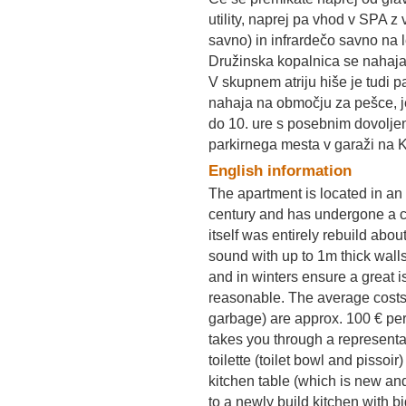
utility, naprej pa vhod v SPA z
savno) in infrardečo savno na le
Družinska kopalnica se nahaja 
V skupnem atriju hiše je tudi p
nahaja na območju za pešce, 
do 10. ure s posebnim dovolje
parkirnega mesta v garaži na 
English information
The apartment is located in an
century and has undergone a c
itself was entirely rebuild abou
sound with up to 1m thick wall
and in winters ensure a great i
reasonable. The average costs of
garbage) are approx. 100 € pe
takes you through a representa
toilette (toilet bowl and pissoi
kitchen table (which is new an
to a newly build kitchen with bi