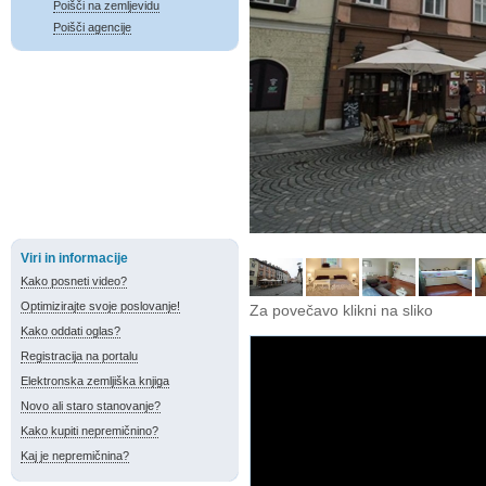
Poišči na zemljevidu
Poišči agencije
Viri in informacije
Kako posneti video?
Optimizirajte svoje poslovanje!
Za povečavo klikni na sliko
Kako oddati oglas?
Registracija na portalu
Elektronska zemljiška knjiga
Novo ali staro stanovanje?
Kako kupiti nepremičnino?
Kaj je nepremičnina?