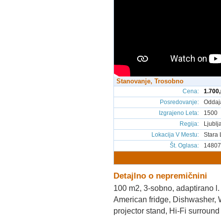
Stanovanje, Trosobno
Cena
:
1.700,
Posredovanje
:
Oddaj
Izgrajeno Leta
:
1500
Regija
:
Ljublj
Lokacija V Mestu
:
Stara 
Št. Oglasa
:
14807
Detajlno o nepremičnini
100 m2, 3-sobno, adaptirano l.
American fridge, Dishwasher, 
projector stand, Hi-Fi surround