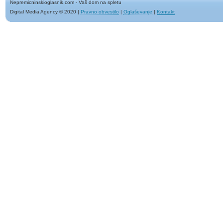
Nepremicninskioglasnik.com - Vaš dom na spletu
Digital Media Agency © 2020
|
Pravno obvestilo
|
Oglaševanje
|
Kontakt