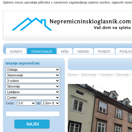
Spletno mesto uporablja piškotke z namenom zagotavljanja spletne storitve, oglasnih sistem
DOMOV
STANOVANJE
HIŠA
VIKEND
POSEST
POSLO
Iskanje nepremičnin
Domov
»
Stanovanje
»
Trosobno
»
Slovenija
Cena:
do