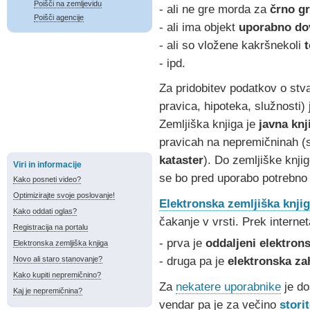
Poišči na zemljevidu
- ali ne gre morda za
črno g
Poišči agencije
- ali ima objekt
uporabno dov
- ali so vložene kakršnekoli
- ipd.
Za pridobitev podatkov o stv
pravica, hipoteka, služnosti)
Zemljiška knjiga je
javna knj
pravicah na nepremičninah (
kataster
). Do zemljiške knji
Viri in informacije
se bo pred uporabo potrebn
Kako posneti video?
Optimizirajte svoje poslovanje!
Elektronska zemljiška knji
Kako oddati oglas?
čakanje v vrsti. Prek internet
Registracija na portalu
- prva je
oddaljeni elektron
Elektronska zemljiška knjiga
- druga pa je
elektronska za
Novo ali staro stanovanje?
Kako kupiti nepremičnino?
Za
nekatere uporabnike
je do
Kaj je nepremičnina?
vendar pa je za večino
storit