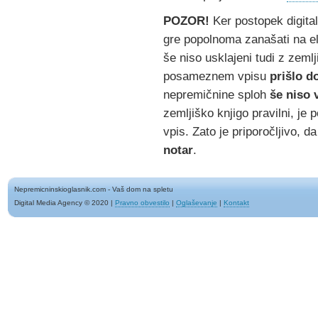
POZOR!
Ker postopek digital
gre popolnoma zanašati na el
še niso usklajeni tudi z zemlj
posameznem vpisu
prišlo d
nepremičnine sploh
še niso 
zemljiško knjigo pravilni, je p
vpis. Zato je priporočljivo, d
notar
.
Nepremicninskioglasnik.com - Vaš dom na spletu
Digital Media Agency © 2020
|
Pravno obvestilo
|
Oglaševanje
|
Kontakt