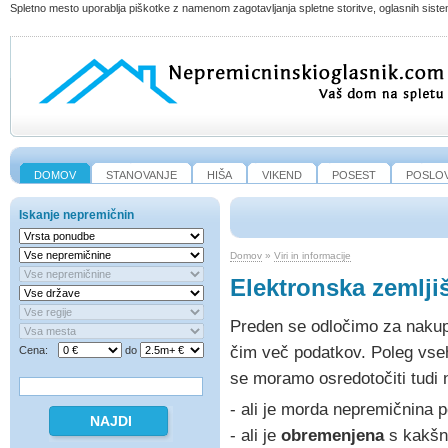
Spletno mesto uporablja piškotke z namenom zagotavljanja spletne storitve, oglasnih sistem
DOMOV
STANOVANJE
HIŠA
VIKEND
POSEST
POSLO
Iskanje nepremičnin
Domov
»
Viri in informacije
Elektronska zemlji
Preden se odločimo za nakup n
čim več podatkov. Poleg vs
Cena:
do
se moramo osredotočiti tudi
- ali je morda nepremičnina 
- ali je
obremenjena
s kakšni