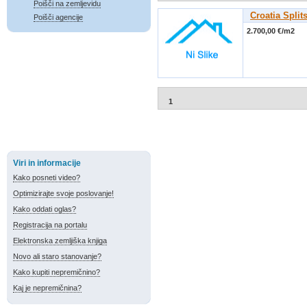
Poišči na zemljevidu
Croatia Split
Poišči agencije
2.700,00 €/m2
1
Viri in informacije
Kako posneti video?
Optimizirajte svoje poslovanje!
Kako oddati oglas?
Registracija na portalu
Elektronska zemljiška knjiga
Novo ali staro stanovanje?
Kako kupiti nepremičnino?
Kaj je nepremičnina?