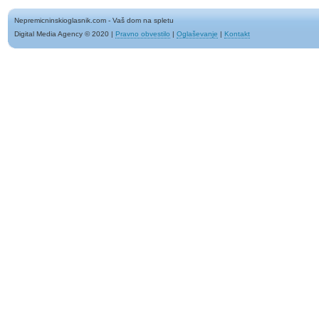
Nepremicninskioglasnik.com - Vaš dom na spletu
Digital Media Agency © 2020
|
Pravno obvestilo
|
Oglaševanje
|
Kontakt