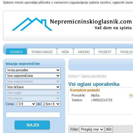
Spletno mesto uporablja piškotke z namenom zagotavljanja spletne storitve, oglasnih sistem
DOMOV
STANOVANJE
HIŠA
VIKEND
POSEST
POSLO
Iskanje nepremičnin
Domov
»
Oglasi uporabnika
Vsi oglasi uporabnika
Kontaktni podatki
Ponudnik
:
Aljoša
Po
Telefon
:
+38552214733
Cena:
do
Filter