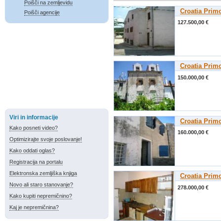
Poišči na zemljevidu
Croatia Prim
Poišči agencije
127.500,00 €
Croatia Prim
150.000,00 €
Viri in informacije
Croatia Prim
Kako posneti video?
160.000,00 €
Optimizirajte svoje poslovanje!
Kako oddati oglas?
Registracija na portalu
Elektronska zemljiška knjiga
Croatia Prim
Novo ali staro stanovanje?
278.000,00 €
Kako kupiti nepremičnino?
Kaj je nepremičnina?