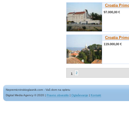
Croatia Prim
97.000,00 €
Croatia Prim
119.000,00 €
2
1
Nepremicninskioglasnik.com - Vaš dom na spletu
Digital Media Agency © 2020
|
Pravno obvestilo
|
Oglaševanje
|
Kontakt