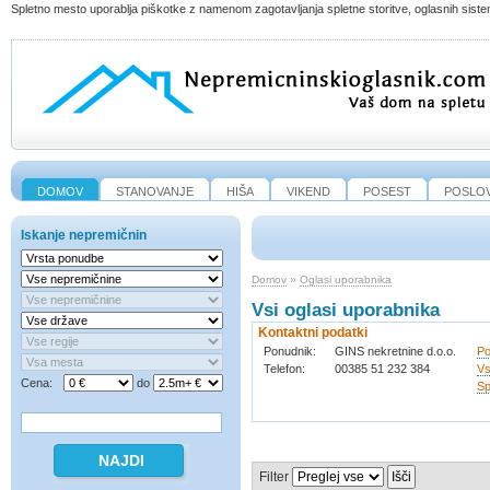
Spletno mesto uporablja piškotke z namenom zagotavljanja spletne storitve, oglasnih sistem
DOMOV
STANOVANJE
HIŠA
VIKEND
POSEST
POSLO
Iskanje nepremičnin
Domov
»
Oglasi uporabnika
Vsi oglasi uporabnika
Kontaktni podatki
Ponudnik
:
GINS nekretnine d.o.o.
Po
Telefon
:
00385 51 232 384
Vs
Cena:
do
Sp
Filter