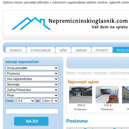
Spletno mesto uporablja piškotke z namenom zagotavljanja spletne storitve, oglasnih sistem
DOMOV
STANOVANJE
HIŠA
VIKEND
POSEST
POSLO
Iskanje nepremičnin
Domov
»
Poslovno
»
Slovenija
»
Južna Primor
Najnovejši oglasi
Cena:
do
950 €
200 €
Poslovno
Poslovno
P
Poslovno