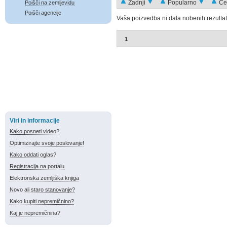
Zadnji
Popularno
Ce
Poišči na zemljevidu
Poišči agencije
Vaša poizvedba ni dala nobenih rezultat
1
Viri in informacije
Kako posneti video?
Optimizirajte svoje poslovanje!
Kako oddati oglas?
Registracija na portalu
Elektronska zemljiška knjiga
Novo ali staro stanovanje?
Kako kupiti nepremičnino?
Kaj je nepremičnina?