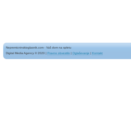
Nepremicninskioglasnik.com - Vaš dom na spletu
Digital Media Agency © 2020
|
Pravno obvestilo
|
Oglaševanje
|
Kontakt