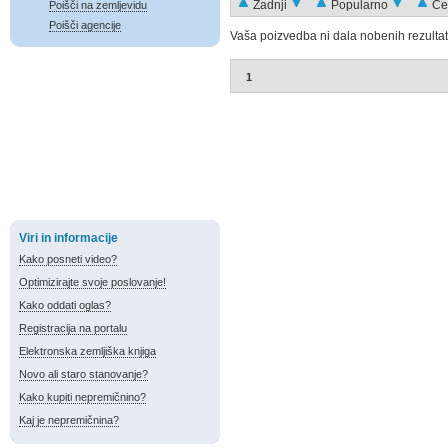
Zadnji
Popularno
Ce
Poišči na zemljevidu
Poišči agencije
Vaša poizvedba ni dala nobenih rezultat
1
Viri in informacije
Kako posneti video?
Optimizirajte svoje poslovanje!
Kako oddati oglas?
Registracija na portalu
Elektronska zemljiška knjiga
Novo ali staro stanovanje?
Kako kupiti nepremičnino?
Kaj je nepremičnina?