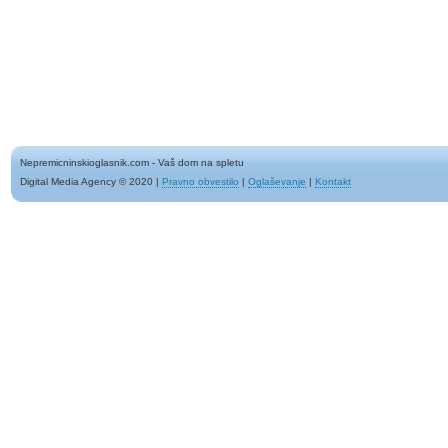
Nepremicninskioglasnik.com - Vaš dom na spletu
Digital Media Agency © 2020
|
Pravno obvestilo
|
Oglaševanje
|
Kontakt