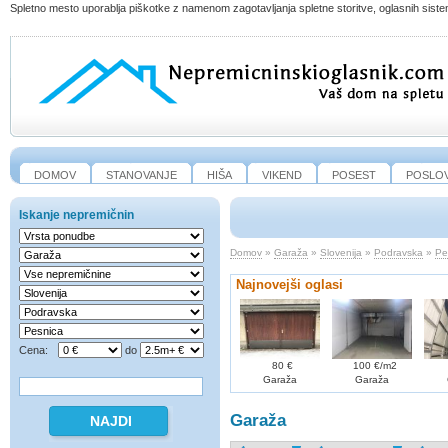
Spletno mesto uporablja piškotke z namenom zagotavljanja spletne storitve, oglasnih sistem
DOMOV
STANOVANJE
HIŠA
VIKEND
POSEST
POSLO
Iskanje nepremičnin
Domov
»
Garaža
»
Slovenija
»
Podravska
»
Pe
Najnovejši oglasi
Cena:
do
80 €
100 €/m2
Garaža
Garaža
Garaža