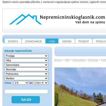
Spletno mesto uporablja piškotke z namenom zagotavljanja spletne storitve, oglasnih sistem
DOMOV
STANOVANJE
HIŠA
VIKEND
POSEST
POSLO
Iskanje nepremičnin
Domov
»
Hiša
»
Samostojna
»
Slovenija
»
Pod
Cena:
do