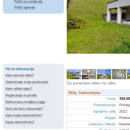
Poišči na zemljevidu
Poišči agencije
Viri in informacije
Kako posneti video?
Optimizirajte svoje poslovanje!
Za povečavo klikni na sliko
Kako oddati oglas?
Hiša, Samostojna
Registracija na portalu
Cena
:
350.00
Elektronska zemljiška knjiga
Posredovanje
:
Prodaj
Novo ali staro stanovanje?
Izgrajeno Leta
:
2022
Kako kupiti nepremičnino?
Regija
:
Podrav
Kaj je nepremičnina?
Lokacija V Mestu
:
Kamni