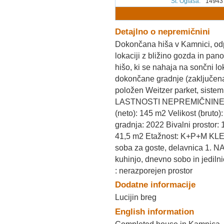
Št. Oglasa
:
14943
Detajlno o nepremičnini
Dokončana hiša v Kamnici, odp
lokaciji z bližino gozda in p
hišo, ki se nahaja na sončni lo
dokončane gradnje (zaključena 
položen Weitzer parket, sistem
LASTNOSTI NEPREMIČNINE: Ti
(neto): 145 m2 Velikost (brut
gradnja: 2022 Bivalni prostor
41,5 m2 Etažnost: K+P+M KLET:
soba za goste, delavnica 1. N
kuhinjo, dnevno sobo in je
: nerazporejen prostor
Dodatne informacije
Lucijin breg
English information