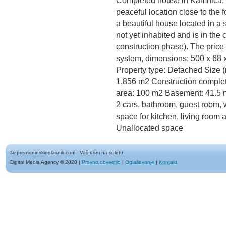
Completed house in Kamnica, o
peaceful location close to the 
a beautiful house located in a
not yet inhabited and is in the
construction phase). The price 
system, dimensions: 500 x
Property type: Detached Size (
1,856 m2 Construction complet
area: 100 m2 Basement: 41.5
2 cars, bathroom, guest room
space for kitchen, living room
Unallocated space
Nepremicninskioglasnik.com - Vaš dom na spletu
Digital Media Agency © 2020
|
Pravno obvestilo
|
Oglaševanje
|
Kontakt