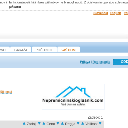
ov in funkcionalnosti, ki jih brez piškotkov ne bi mogli nuditi. Z obiskom in uporabo spletne
piškotki
.
Slovenski
English
Ita
VNO
GARAŽA
POČITNICE
VAŠ DOM
Prijava
|
Registracija
šlji email
Zadetki:
1
Zadnji
Cena
Regija
Velikost