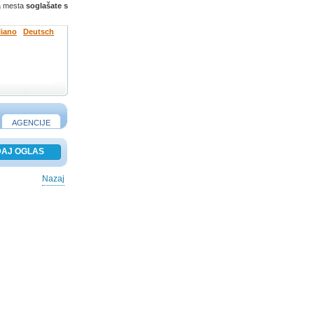
ga mesta
soglašate s
liano
Deutsch
AGENCIJE
Nazaj