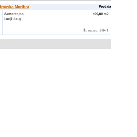
dravska Maribor
Prodaja
Samostojna
490,00 m2
Lucijin breg
Št. oglasa
: 14943