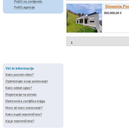
Poišči na zemljevidu
Slovenija Po
Poišči agencije
350.000,00 €
1
Viri in informacije
Kako posneti video?
Optimizirajte svoje poslovanje!
Kako oddati oglas?
Registracija na portalu
Elektronska zemljiška knjiga
Novo ali staro stanovanje?
Kako kupiti nepremičnino?
Kaj je nepremičnina?