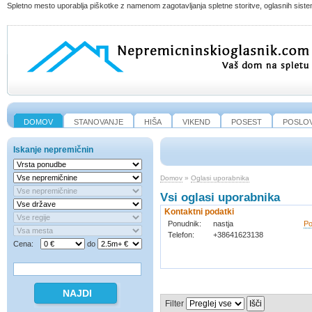
Spletno mesto uporablja piškotke z namenom zagotavljanja spletne storitve, oglasnih sistem
DOMOV
STANOVANJE
HIŠA
VIKEND
POSEST
POSLO
Iskanje nepremičnin
Domov
»
Oglasi uporabnika
Vsi oglasi uporabnika
Kontaktni podatki
Ponudnik
:
nastja
Po
Telefon
:
+38641623138
Cena:
do
Filter