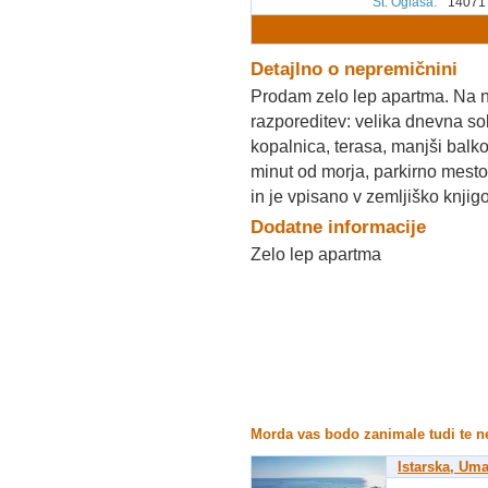
Št. Oglasa
:
14071
Detajlno o nepremičnini
Prodam zelo lep apartma. Na 
razporeditev: velika dnevna so
kopalnica, terasa, manjši balko
minut od morja, parkirno mest
in je vpisano v zemljiško knji
Dodatne informacije
Zelo lep apartma
Morda vas bodo zanimale tudi te 
Istarska, Um