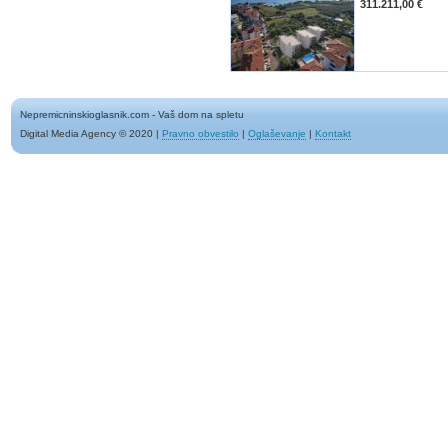
311.211,00 €
Nepremicninskioglasnik.com - Vaš dom na spletu
Digital Media Agency © 2020
|
Pravno obvestilo
|
Oglaševanje
|
Kontakt