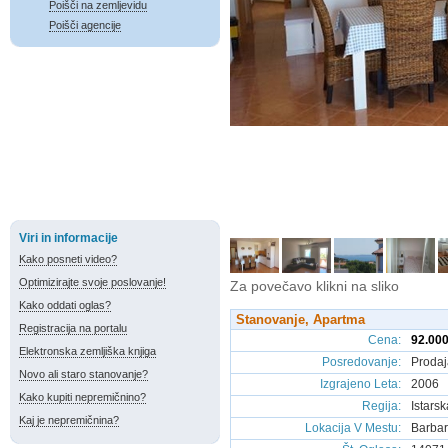
Poišči na zemljevidu
Poišči agencije
Viri in informacije
Kako posneti video?
Optimizirajte svoje poslovanje!
Za povečavo klikni na sliko
Kako oddati oglas?
Stanovanje, Apartma
Registracija na portalu
Cena
:
92.000
Elektronska zemljiška knjiga
Posredovanje
:
Prodaj
Novo ali staro stanovanje?
Izgrajeno Leta
:
2006
Kako kupiti nepremičnino?
Regija
:
Istars
Kaj je nepremičnina?
Lokacija V Mestu
:
Barbar