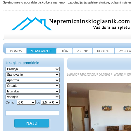
Spletno mesto uporablja piškotke z namenom zagotavljanja spletne storitve, oglasnih sistem
DOMOV
STANOVANJE
HIŠA
VIKEND
POSEST
POSLO
Iskanje nepremičnin
Domov
»
Stanovanje
»
Apartma
»
Croatia
»
Ist
Cena:
do