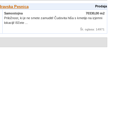
dravska Pesnica
Prodaja
Samostojna
70330,00 m2
Priložnost, ki je ne smete zamuditi! Čudovita hiša s kmetijo na izjemni
lokaciji! Iščete ...
Št. oglasa
: 14971