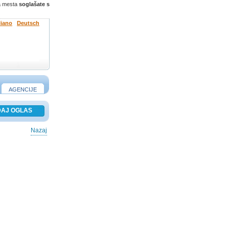
ga mesta
soglašate s
liano
Deutsch
AGENCIJE
Nazaj