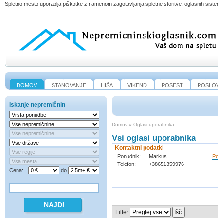
Spletno mesto uporablja piškotke z namenom zagotavljanja spletne storitve, oglasnih sistem
DOMOV
STANOVANJE
HIŠA
VIKEND
POSEST
POSLO
Iskanje nepremičnin
Domov
»
Oglasi uporabnika
Vsi oglasi uporabnika
Kontaktni podatki
Ponudnik
:
Markus
Po
Telefon
:
+38651359976
Cena:
do
Filter