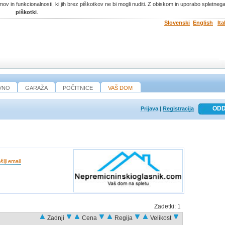
ov in funkcionalnosti, ki jih brez piškotkov ne bi mogli nuditi. Z obiskom in uporabo spletne
piškotki
.
Slovenski
English
Ita
VNO
GARAŽA
POČITNICE
VAŠ DOM
Prijava
|
Registracija
šlji email
Zadetki:
1
Zadnji
Cena
Regija
Velikost