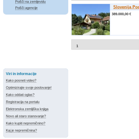
Poišči na zemljevidu
Slovenija Po
Poišči agencije
389.000,00 €
1
Viri in informacije
Kako posneti video?
Optimizirajte svoje poslovanje!
Kako oddati oglas?
Registracija na portalu
Elektronska zemljiška knjiga
Novo ali staro stanovanje?
Kako kupiti nepremičnino?
Kaj je nepremičnina?